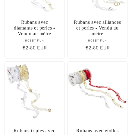
Rubans avec
Rubans avec alliances
diamants et perles -
et perles - Vendu au
Vendu au mètre
mètre
Fournisseur :
Fournisseur :
HOBBY FUN
HOBBY FUN
Prix
€2,80 EUR
Prix
€2,80 EUR
habituel
habituel
Rubans triples avec
Rubans avec étoiles