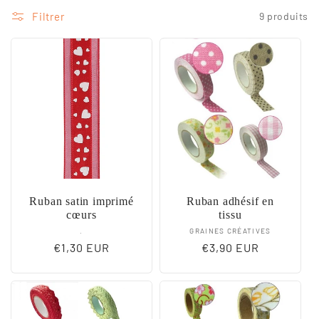
Filtrer
9 produits
Ruban satin imprimé
Ruban adhésif en
cœurs
tissu
Fournisseur :
Fournisseur :
.
GRAINES CRÉATIVES
Prix
€1,30 EUR
Prix
€3,90 EUR
habituel
habituel