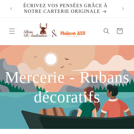
et
ÉCRIVEZ VOS PENSÉES GRÂCE À
passer
NOTRE CARTERIE ORIGINALE
au
contenu
Panier
Mercerie - Rubans
décoratifs