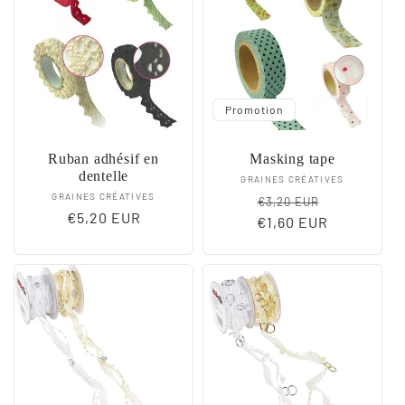
Promotion
Ruban adhésif en
Masking tape
dentelle
Fournisseur :
GRAINES CRÉATIVES
Fournisseur :
GRAINES CRÉATIVES
Prix
Prix
€3,20 EUR
Prix
€5,20 EUR
€1,60 EUR
habituel
promotion
habituel