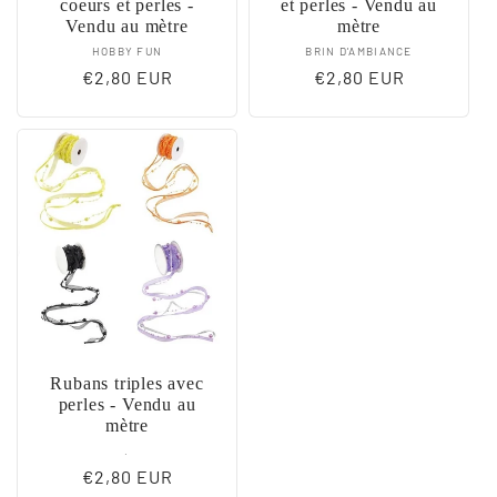
coeurs et perles -
et perles - Vendu au
Vendu au mètre
mètre
Fournisseur :
Fournisseur :
HOBBY FUN
BRIN D'AMBIANCE
Prix
€2,80 EUR
Prix
€2,80 EUR
habituel
habituel
Rubans triples avec
perles - Vendu au
mètre
Fournisseur :
.
Prix
€2,80 EUR