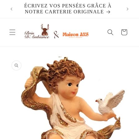
et
ÉCRIVEZ VOS PENSÉES GRÂCE À
DES 
passer
NOTRE CARTERIE ORIGINALE
au
contenu
Panier
Passer aux
informations
produits