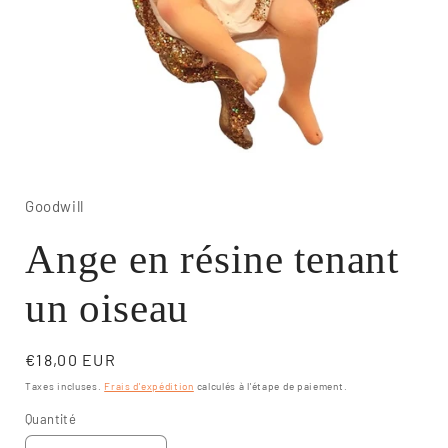
Ouvrir
le
média
1
Goodwill
dans
une
Ange en résine tenant
fenêtre
modale
un oiseau
Prix
€18,00 EUR
habituel
Taxes incluses.
Frais d'expédition
calculés à l'étape de paiement.
Quantité