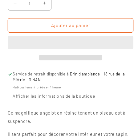
Réduire
Augmenter
la
la
quantité
quantité
de
de
Ajouter au panier
Ange
Ange
en
en
résine
résine
tenant
tenant
un
un
oiseau
oiseau
Service de retrait disponible à
Brin d'ambiance - 18 rue de la
Mittrie - DINAN
Habituellement prête en 1 heure
Afficher les informations de la boutique
Ce magnifique angelot en résine tenant un oiseau est à
suspendre.
Il sera parfait pour décorer votre intérieur et votre sapin.