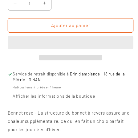
Réduire
Augmenter
la
la
quantité
quantité
de
de
Ajouter au panier
BONNET
BONNET
ROSE
ROSE
-
-
COEUR
COEUR
Service de retrait disponible à
Brin d'ambiance - 18 rue de la
Mittrie - DINAN
Habituellement prête en 1 heure
Afficher les informations de la boutique
Bonnet rose -
La structure du bonnet à revers assure une
chaleur supplémentaire, ce qui en fait un choix parfait
pour les journées d'hiver.