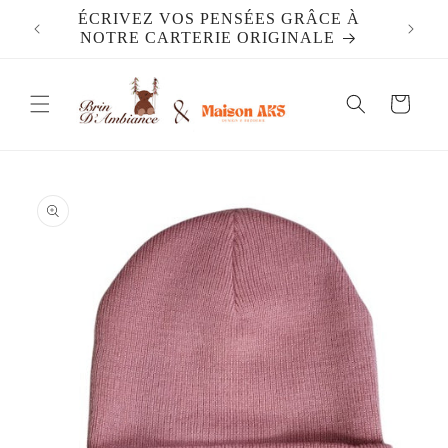
et
ÉCRIVEZ VOS PENSÉES GRÂCE À
passer
NOTRE CARTERIE ORIGINALE
au
contenu
Panier
Passer aux
informations
produits