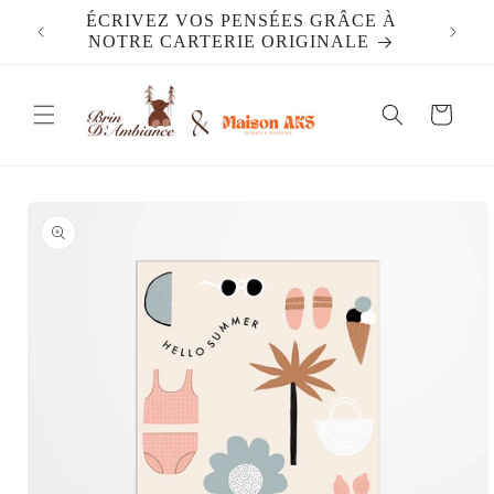
et
ÉCRIVEZ VOS PENSÉES GRÂCE À
DES 
passer
NOTRE CARTERIE ORIGINALE
au
contenu
Panier
Passer aux
informations
produits