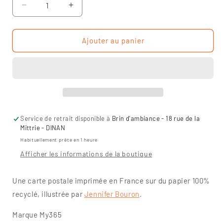
Réduire
Augmenter
la
la
quantité
quantité
de
de
Ajouter au panier
Carte
Carte
postale
postale
-
-
Hello
Hello
Summer
Summer
Service de retrait disponible à
Brin d'ambiance - 18 rue de la
Mittrie - DINAN
Habituellement prête en 1 heure
Afficher les informations de la boutique
Une carte postale imprimée en France sur du papier 100%
recyclé, illustrée par
Jennifer Bouron
.
Marque My365