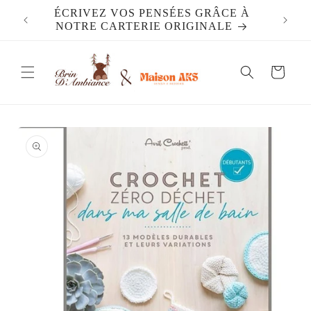
et
ÉCRIVEZ VOS PENSÉES GRÂCE À
DES 
passer
NOTRE CARTERIE ORIGINALE
au
contenu
Panier
Passer aux
informations
produits