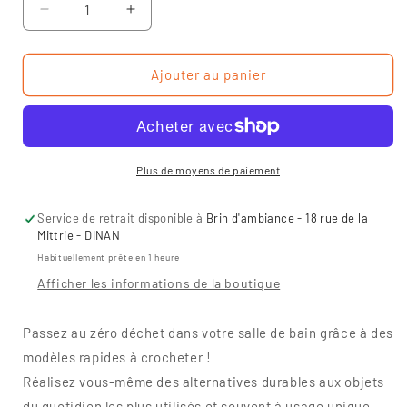
Réduire
Augmenter
la
la
quantité
quantité
de
de
Ajouter au panier
Crochet
Crochet
zéro
zéro
déchet
déchet
dans
dans
ma
ma
Plus de moyens de paiement
salle
salle
de
de
Service de retrait disponible à
Brin d'ambiance - 18 rue de la
bain
bain
Mittrie - DINAN
Habituellement prête en 1 heure
Afficher les informations de la boutique
Passez au zéro déchet dans votre salle de bain grâce à des
modèles rapides à crocheter !
Réalisez vous-même des alternatives durables aux objets
du quotidien les plus utilisés et souvent à usage unique.