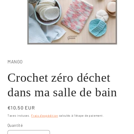
Ouvrir
le
média
1
MANGO
dans
une
Crochet zéro déchet
fenêtre
modale
dans ma salle de bain
Prix
€10,50 EUR
habituel
Taxes incluses.
Frais d'expédition
calculés à l'étape de paiement.
Quantité