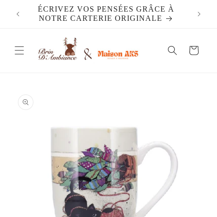
et
ÉCRIVEZ VOS PENSÉES GRÂCE À
DES 
passer
NOTRE CARTERIE ORIGINALE
au
contenu
Panier
Passer aux
informations
produits