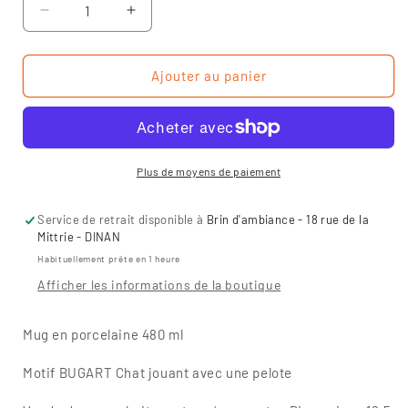
Réduire
Augmenter
la
la
quantité
quantité
de
de
Ajouter au panier
Mug
Mug
arrondi
arrondi
XL
XL
-
-
Chat
Chat
Plus de moyens de paiement
pelote
pelote
Service de retrait disponible à
Brin d'ambiance - 18 rue de la
Mittrie - DINAN
Habituellement prête en 1 heure
Afficher les informations de la boutique
Mug en porcelaine 480 ml
Motif BUGART Chat jouant avec une pelote