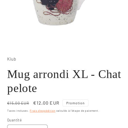
Ouvrir
le
média
1
Kiub
dans
une
Mug arrondi XL - Chat
fenêtre
modale
pelote
Prix
Prix
€12,00 EUR
€15,00 EUR
Promotion
habituel
promotionnel
Taxes incluses.
Frais d'expédition
calculés à l'étape de paiement.
Quantité